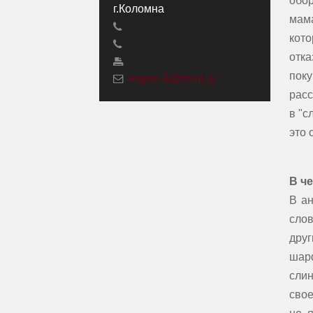
обор
г.Коломна
мама
кото
отк
поку
legion-fit@mail.ru
расс
в "с
это 
В че
В ан
слов
друг
шар
слин
свое