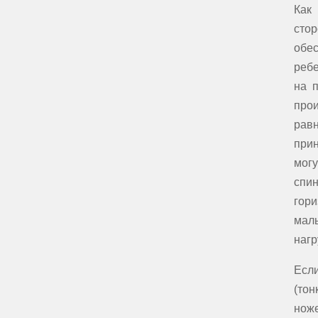
Как
стор
обе
ребе
на 
про
равн
прин
могу
спин
гори
малы
нагр
Если
(тон
нож