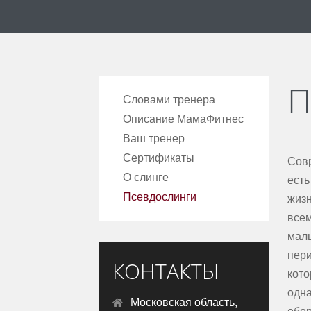
П
Словами тренера
Описание МамаФитнес
Ваш тренер
Сертификаты
Совр
О слинге
есть
Псевдослинги
жизн
всем
мал
пер
КОНТАКТЫ
кото
одна
Московская область,