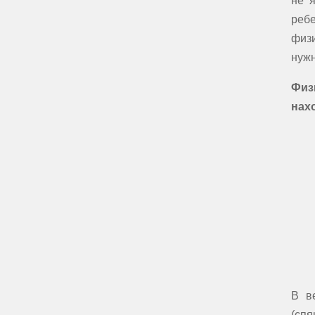
не 
ребе
физи
нужн
Физ
нах
В в
(сп