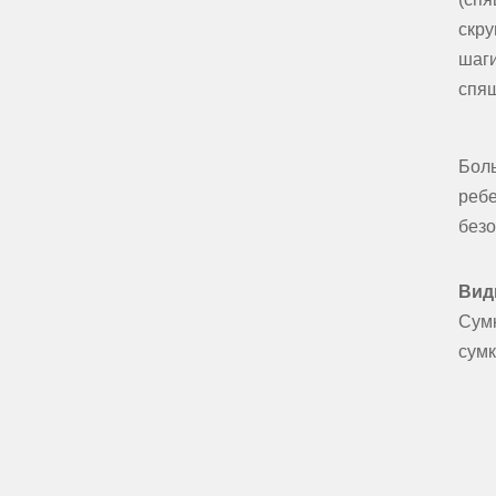
скру
шаг
спящ
Бол
реб
безо
Вид
Сумк
сумк