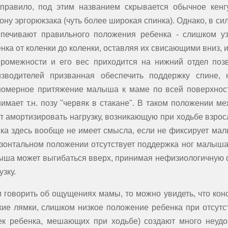
 правило, под этим названием скрывается обычное кенг
ону эргорюкзака (чуть более широкая спинка). Однако, в си
спечивают правильного положения ребенка - слишком у
нка от коленки до коленки, оставляя их свисающими вниз, и
промежности и его вес приходится на нижний отдел позв
изводителей призванная обеспечить поддержку спине,
омерное притяжение малыша к маме по всей поверхности
имает т.н. позу "червяк в стакане". В таком положении 
т амортизировать нагрузку, возникающую при ходьбе взрос
ка здесь вообще не имеет смысла, если не фиксирует мал
зонтальном положении отсутствует поддержка ног малыша,
ша может выгибаться вверх, принимая нефизиологичную ф
узку.
 говорить об ощущениях мамы, то можно увидеть, что кон
кие лямки, слишком низкое положение ребенка при отсутс
ек ребенка, мешающих при ходьбе) создают много неудо