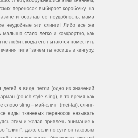
рошо. И вот, вооружившись этим знанием,
ских переносок выбирает коробочку, на
газине и осознав ее неудобность, мама
же неудобные эти слинги! Либо все же
ть малыша стало легко и комфортно, как
 не любит, когда его пытаются поместить
ечания типа "зачем ты носишь в кенгуру,
 детей в виде петли (одно из значений
карман (pouch-style sling), в то время как
лово sling – май-слинг (mei-tai), слинг-
все виды тканевых переносок называть
уясь этим и желая привлечь внимание к
о "слинг", даже если по сути он таковым