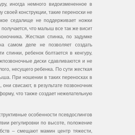
уру, иногда немного видоизмененное в
лу своей конструкции, такие переноски не
зкое седалище не поддерживает ножки
 получается, что малыш все так же висит
оночника. Жесткая спинка, по задумке
 на самом деле не позволяет создать
 спинки, ребенок болтается в кенгуру,
межпозвоночные диски сдавливаются и не
лого, несущего ребенка. По сути жесткая
ыша. При ношении в таких переносках в
 они свисают, в результате позвоночник
орму, что также создает нежелательную
структивные особенности псевдослингов
твии регулировки по высоте, положение
бств – смещают мамин центр тяжести,