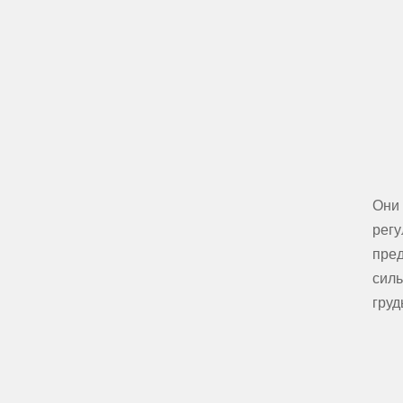
Они 
регу
пред
силь
груд