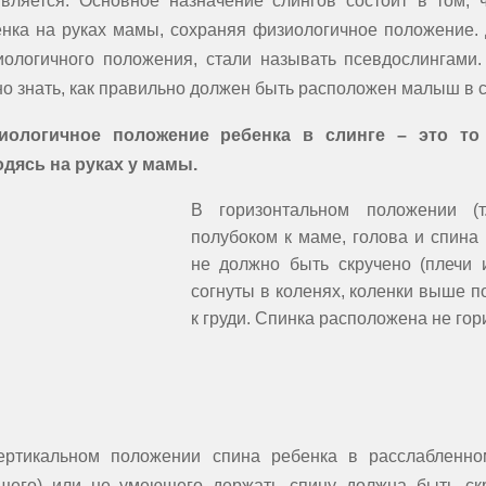
является. Основное назначение слингов состоит в том, 
нка на руках мамы, сохраняя физиологичное положение.
ологичного положения, стали называть псевдослингами.
о знать, как правильно должен быть расположен малыш в с
иологичное положение ребенка в слинге – это то 
одясь на руках у мамы.
В горизонтальном положении (т
полубоком к маме, голова и спина
не должно быть скручено (плечи и
согнуты в коленях, коленки выше 
к груди. Спинка расположена не го
ертикальном положении спина ребенка в расслабленно
ящего) или не умеющего держать спину должна быть скр