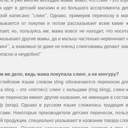
оты, и уже многие молодые мамы знают, что слинг - это хо
 идет в детский магазин и из большого ассортимента дет
рой написано "слинг". Однако, примерив переноску в ма
азывается от покупки и потом рассказывает всем какие 
пает, но, пользуясь им, мама вовсе не находит, что носи
казывают другие мамы, да и малыш частенько нервничает и
линг", а знакомые (и даже не очень) слингомамы делают зам
опасно и неудобно!"
м же дело, ведь мама покупала слинг, а не кенгуру?
глийском языке словом sling обозначаются переноски для
а sling – это «петля»): слинг с кольцами (ring sling), слинг-
ие переноски имеют другие названия, не имеющие в составе с
ф (wrap). Однако в русском языке сложилась традиция 
гами. Некоторые производители детских переносок, польз
й продукции, специально указывают в названии товара слов