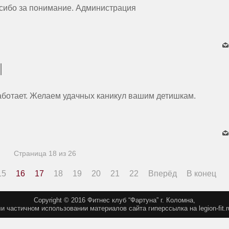
сибо за понимание. А
дминистрация
Ы
аботает.
Желаем удачных каникул вашим детишкам.
Страница 18 из 26
15
16
17
18
19
20
21
22
Вперёд
В конец
Copyright © 2016 Фитнес клуб “Фартуна” г. Коломна,
и частичном использовании материалов сайта гиперссылка на legion-fit.r